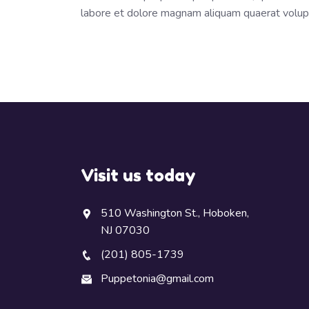
labore et dolore magnam aliquam quaerat volu
Visit us today
510 Washington St., Hoboken,
NJ 07030
(201) 805-1739
Puppetonia@gmail.com