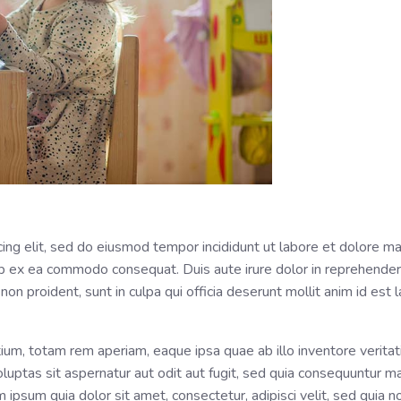
cing elit, sed do eiusmod tempor incididunt ut labore et dolore m
uip ex ea commodo consequat. Duis aute irure dolor in reprehenderi
 non proident, sunt in culpa qui officia deserunt mollit anim id est
m, totam rem aperiam, eaque ipsa quae ab illo inventore veritatis
ptas sit aspernatur aut odit aut fugit, sed quia consequuntur m
 ipsum quia dolor sit amet, consectetur, adipisci velit, sed quia