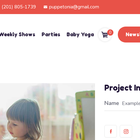
(201) 805-1739
puppetonia@gmail.com
0
Weekly Shows
Parties
Baby Yoga
Newsl
Project 
Name
Example